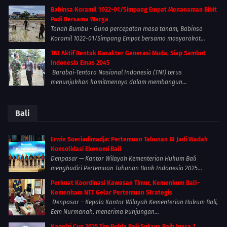
Babinsa Koramil 1022-01/Simpang Empat Menanaman Bibit
Padi Bersama Warga
Tanah Bumbu - Guna percepatan masa tanam, Babinsa
Koramil 1022-01/Simpang Empat bersama masyarakat...
TNI Aktif Bentuk Karakter Generasi Muda, Siap Sambut
Indonesia Emas 2045
Barabai-Tentara Nasional Indonesia (TNI) terus
menunjukkan komitmennya dalam membangun...
Bali
Erwin Soeriadimadja: Pertemuan Tahunan BI Jadi Wadah
Konsolidasi Ekonomi Bali
Denpasar — Kantor Wilayah Kementerian Hukum Bali
menghadiri Pertemuan Tahunan Bank Indonesia 2025...
Perkuat Koordinasi Kawasan Timur, Kemenkum Bali–
Kemenham NTT Gelar Pertemuan Strategis
Denpasar – Kepala Kantor Wilayah Kementerian Hukum Bali,
Eem Nurmanah, menerima kunjungan...
Kapolri Cup 2025 Tim Polda Bali Sukses Raih Juara 1