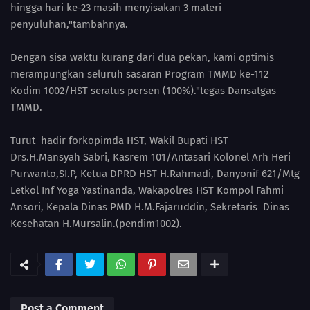
hingga hari ke-23 masih menyisakan 3 materi
penyuluhan,"tambahnya.
Dengan sisa waktu kurang dari dua pekan, kami optimis
merampungkan seluruh sasaran Program TMMD ke-112
Kodim 1002/HST seratus persen (100%)."tegas Dansatgas
TMMD.
Turut hadir forkopimda HST, Wakil Bupati HST
Drs.H.Mansyah Sabri, Kasrem 101/Antasari Kolonel Arh Heri
Purwanto,SI.P, Ketua DPRD HST H.Rahmadi, Danyonif 621/Mtg
Letkol Inf Yoga Yastinanda, Wakapolres HST Kompol Fahmi
Ansori, Kepala Dinas PMD H.M.Fajaruddin, Sekretaris Dinas
Kesehatan H.Mursalin.(pendim1002).
Post a Comment