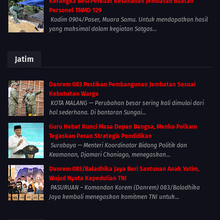
Kerangka Besi Perkuat Ketahanan Jembatan Buatan
Personel TMMD 129
Kodim 0904/Paser, Muara Samu. Untuk mendapatkan hasil
yang maksimal dalam kegiatan Satgas...
Jatim
Danrem 083 Pastikan Pembangunan Jembatan Sesuai
Kebutuhan Warga
KOTA MALANG — Perubahan besar sering kali dimulai dari
hal sederhana. Di bantaran Sungai...
Guru Hebat Kunci Masa Depan Bangsa, Menko Polkam
Tegaskan Peran Strategis Pendidikan
Surabaya — Menteri Koordinator Bidang Politik dan
Keamanan, Djamari Chaniago, menegaskan...
Danrem 083/Baladhika Jaya Beri Santunan Anak Yatim,
Wujud Nyata Kepedulian TNI
PASURUAN – Komandan Korem (Danrem) 083/Baladhika
Jaya kembali menegaskan komitmen TNI untuk...