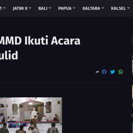
1
JATIM II
BALI
PAPUA
KALTARA
KALSEL
MMD Ikuti Acara
ulid
t