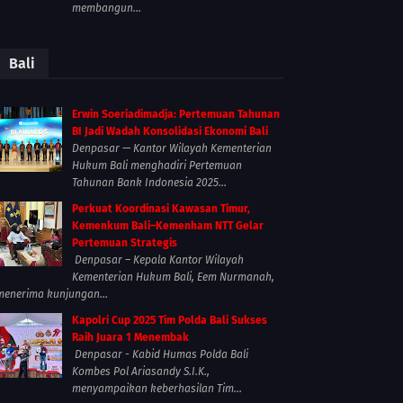
membangun...
Bali
Erwin Soeriadimadja: Pertemuan Tahunan
BI Jadi Wadah Konsolidasi Ekonomi Bali
Denpasar — Kantor Wilayah Kementerian
Hukum Bali menghadiri Pertemuan
Tahunan Bank Indonesia 2025...
Perkuat Koordinasi Kawasan Timur,
Kemenkum Bali–Kemenham NTT Gelar
Pertemuan Strategis
Denpasar – Kepala Kantor Wilayah
Kementerian Hukum Bali, Eem Nurmanah,
menerima kunjungan...
Kapolri Cup 2025 Tim Polda Bali Sukses
Raih Juara 1 Menembak
Denpasar - Kabid Humas Polda Bali
Kombes Pol Ariasandy S.I.K.,
menyampaikan keberhasilan Tim...