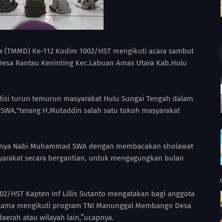
 (TMMD) Ke-112 Kodim 1002/HST mengikuti acara sambut
Desa Rantau Keninting Kec.Labuan Amas Utara Kab.Hulu
disi turun temurun masyarakat Hulu Sungai Tengah dalam
WA,"terang H.Mutaddin salah satu tokoh masyarakat
hirnya Nabi Muhammad SWA dengan membacakan sholawat
yarakat secara bergantian, untuk mengagungkan bulan
2/HST Kapten Inf Lillis Sutanto mengatakan bagi anggota
selama mengikuti program TNI Manunggal Membangn Desa
aerah atau wilayah lain,”ucapnya.