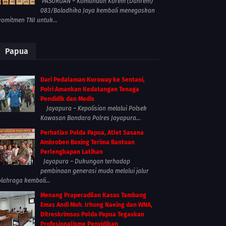
PASURUAN – Komandan Korem (Danrem)
083/Baladhika Jaya kembali menegaskan
komitmen TNI untuk...
Papua
Dari Pedalaman Koroway ke Sentani,
Polri Amankan Kedatangan Tenaga
Pendidik dan Medis
Jayapura – Kepolisian melalui Polsek
Kawasan Bandara Polres Jayapura...
Perhatian Polda Papua, Atlet Sasana
Ambroben Boxing Terima Bantuan
Perlengkapan Latihan
Jayapura – Dukungan terhadap
pembinaan generasi muda melalui jalur
olahraga kembali...
Menang Praperadilan Kasus Tambang
Emas Andi Muh. Irhong Naeing dan WNA,
Ditreskrimsus Polda Papua Tegaskan
Profesionalisme Penyidikan