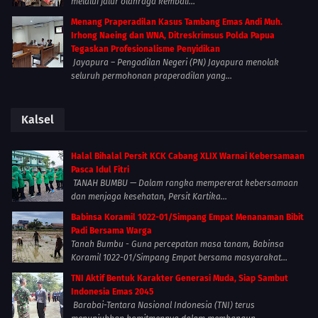
melalui jalur olahraga kembali...
Menang Praperadilan Kasus Tambang Emas Andi Muh.
Irhong Naeing dan WNA, Ditreskrimsus Polda Papua
Tegaskan Profesionalisme Penyidikan
Jayapura – Pengadilan Negeri (PN) Jayapura menolak
seluruh permohonan praperadilan yang...
Kalsel
Halal Bihalal Persit KCK Cabang XLIX Warnai Kebersamaan
Pasca Idul Fitri
TANAH BUMBU — Dalam rangka mempererat kebersamaan
dan menjaga kesehatan, Persit Kartika...
Babinsa Koramil 1022-01/Simpang Empat Menanaman Bibit
Padi Bersama Warga
Tanah Bumbu - Guna percepatan masa tanam, Babinsa
Koramil 1022-01/Simpang Empat bersama masyarakat...
TNI Aktif Bentuk Karakter Generasi Muda, Siap Sambut
Indonesia Emas 2045
Barabai-Tentara Nasional Indonesia (TNI) terus