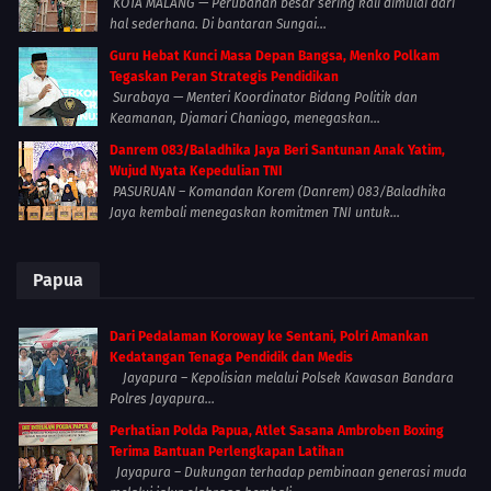
KOTA MALANG — Perubahan besar sering kali dimulai dari
hal sederhana. Di bantaran Sungai...
Guru Hebat Kunci Masa Depan Bangsa, Menko Polkam
Tegaskan Peran Strategis Pendidikan
Surabaya — Menteri Koordinator Bidang Politik dan
Keamanan, Djamari Chaniago, menegaskan...
Danrem 083/Baladhika Jaya Beri Santunan Anak Yatim,
Wujud Nyata Kepedulian TNI
PASURUAN – Komandan Korem (Danrem) 083/Baladhika
Jaya kembali menegaskan komitmen TNI untuk...
Papua
Dari Pedalaman Koroway ke Sentani, Polri Amankan
Kedatangan Tenaga Pendidik dan Medis
Jayapura – Kepolisian melalui Polsek Kawasan Bandara
Polres Jayapura...
Perhatian Polda Papua, Atlet Sasana Ambroben Boxing
Terima Bantuan Perlengkapan Latihan
Jayapura – Dukungan terhadap pembinaan generasi muda