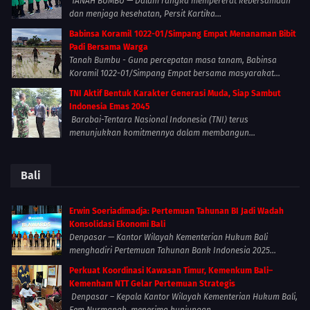
TANAH BUMBU — Dalam rangka mempererat kebersamaan
dan menjaga kesehatan, Persit Kartika...
Babinsa Koramil 1022-01/Simpang Empat Menanaman Bibit
Padi Bersama Warga
Tanah Bumbu - Guna percepatan masa tanam, Babinsa
Koramil 1022-01/Simpang Empat bersama masyarakat...
TNI Aktif Bentuk Karakter Generasi Muda, Siap Sambut
Indonesia Emas 2045
Barabai-Tentara Nasional Indonesia (TNI) terus
menunjukkan komitmennya dalam membangun...
Bali
Erwin Soeriadimadja: Pertemuan Tahunan BI Jadi Wadah
Konsolidasi Ekonomi Bali
Denpasar — Kantor Wilayah Kementerian Hukum Bali
menghadiri Pertemuan Tahunan Bank Indonesia 2025...
Perkuat Koordinasi Kawasan Timur, Kemenkum Bali–
Kemenham NTT Gelar Pertemuan Strategis
Denpasar – Kepala Kantor Wilayah Kementerian Hukum Bali,
Eem Nurmanah, menerima kunjungan...