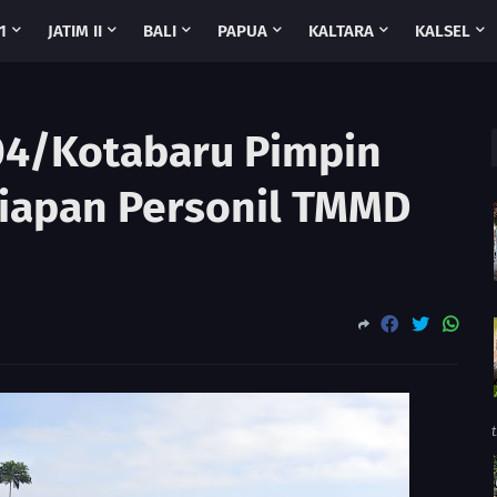
1
JATIM II
BALI
PAPUA
KALTARA
KALSEL
04/Kotabaru Pimpin
siapan Personil TMMD
t