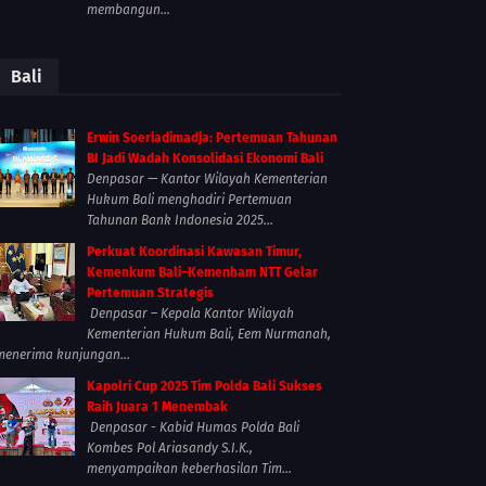
membangun...
Bali
Erwin Soeriadimadja: Pertemuan Tahunan
BI Jadi Wadah Konsolidasi Ekonomi Bali
Denpasar — Kantor Wilayah Kementerian
Hukum Bali menghadiri Pertemuan
Tahunan Bank Indonesia 2025...
Perkuat Koordinasi Kawasan Timur,
Kemenkum Bali–Kemenham NTT Gelar
Pertemuan Strategis
Denpasar – Kepala Kantor Wilayah
Kementerian Hukum Bali, Eem Nurmanah,
menerima kunjungan...
Kapolri Cup 2025 Tim Polda Bali Sukses
Raih Juara 1 Menembak
Denpasar - Kabid Humas Polda Bali
Kombes Pol Ariasandy S.I.K.,
menyampaikan keberhasilan Tim...