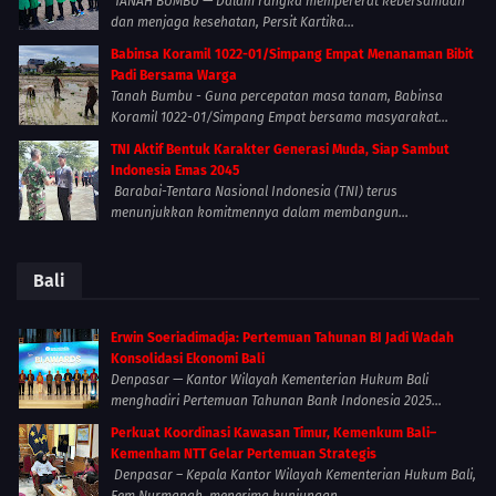
TANAH BUMBU — Dalam rangka mempererat kebersamaan
dan menjaga kesehatan, Persit Kartika...
Babinsa Koramil 1022-01/Simpang Empat Menanaman Bibit
Padi Bersama Warga
Tanah Bumbu - Guna percepatan masa tanam, Babinsa
Koramil 1022-01/Simpang Empat bersama masyarakat...
TNI Aktif Bentuk Karakter Generasi Muda, Siap Sambut
Indonesia Emas 2045
Barabai-Tentara Nasional Indonesia (TNI) terus
menunjukkan komitmennya dalam membangun...
Bali
Erwin Soeriadimadja: Pertemuan Tahunan BI Jadi Wadah
Konsolidasi Ekonomi Bali
Denpasar — Kantor Wilayah Kementerian Hukum Bali
menghadiri Pertemuan Tahunan Bank Indonesia 2025...
Perkuat Koordinasi Kawasan Timur, Kemenkum Bali–
Kemenham NTT Gelar Pertemuan Strategis
Denpasar – Kepala Kantor Wilayah Kementerian Hukum Bali,
Eem Nurmanah, menerima kunjungan...