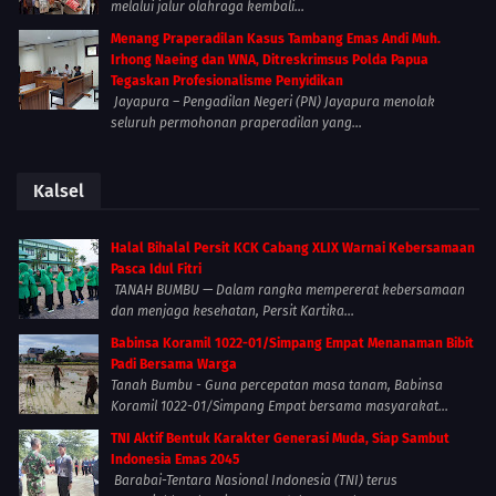
melalui jalur olahraga kembali...
Menang Praperadilan Kasus Tambang Emas Andi Muh.
Irhong Naeing dan WNA, Ditreskrimsus Polda Papua
Tegaskan Profesionalisme Penyidikan
Jayapura – Pengadilan Negeri (PN) Jayapura menolak
seluruh permohonan praperadilan yang...
Kalsel
Halal Bihalal Persit KCK Cabang XLIX Warnai Kebersamaan
Pasca Idul Fitri
TANAH BUMBU — Dalam rangka mempererat kebersamaan
dan menjaga kesehatan, Persit Kartika...
Babinsa Koramil 1022-01/Simpang Empat Menanaman Bibit
Padi Bersama Warga
Tanah Bumbu - Guna percepatan masa tanam, Babinsa
Koramil 1022-01/Simpang Empat bersama masyarakat...
TNI Aktif Bentuk Karakter Generasi Muda, Siap Sambut
Indonesia Emas 2045
Barabai-Tentara Nasional Indonesia (TNI) terus