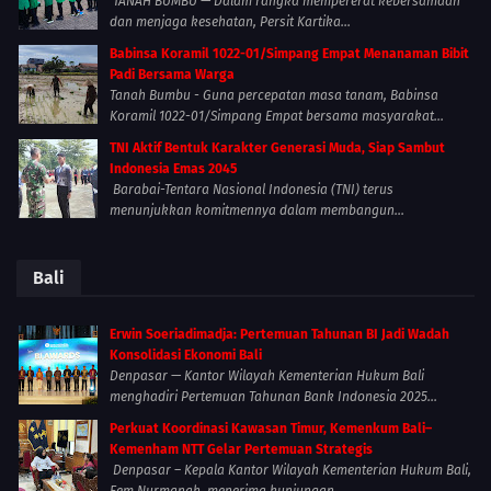
TANAH BUMBU — Dalam rangka mempererat kebersamaan
dan menjaga kesehatan, Persit Kartika...
Babinsa Koramil 1022-01/Simpang Empat Menanaman Bibit
Padi Bersama Warga
Tanah Bumbu - Guna percepatan masa tanam, Babinsa
Koramil 1022-01/Simpang Empat bersama masyarakat...
TNI Aktif Bentuk Karakter Generasi Muda, Siap Sambut
Indonesia Emas 2045
Barabai-Tentara Nasional Indonesia (TNI) terus
menunjukkan komitmennya dalam membangun...
Bali
Erwin Soeriadimadja: Pertemuan Tahunan BI Jadi Wadah
Konsolidasi Ekonomi Bali
Denpasar — Kantor Wilayah Kementerian Hukum Bali
menghadiri Pertemuan Tahunan Bank Indonesia 2025...
Perkuat Koordinasi Kawasan Timur, Kemenkum Bali–
Kemenham NTT Gelar Pertemuan Strategis
Denpasar – Kepala Kantor Wilayah Kementerian Hukum Bali,
Eem Nurmanah, menerima kunjungan...