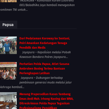
PASURUAN – Komandan Korem (Danrem)
083/Baladhika Jaya kembali menegaskan
komitmen TNI untuk...
Papua
Dari Pedalaman Koroway ke Sentani,
Polri Amankan Kedatangan Tenaga
Pendidik dan Medis
Jayapura – Kepolisian melalui Polsek
Kawasan Bandara Polres Jayapura...
Perhatian Polda Papua, Atlet Sasana
Ambroben Boxing Terima Bantuan
Perlengkapan Latihan
Jayapura – Dukungan terhadap
pembinaan generasi muda melalui jalur
olahraga kembali...
Menang Praperadilan Kasus Tambang
Emas Andi Muh. Irhong Naeing dan WNA,
Ditreskrimsus Polda Papua Tegaskan
Profesionalisme Penyidikan