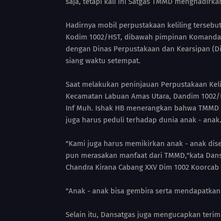
saja, tetapi kali ini Satgas TMMD menghadirka
Hadirnya mobil perpustakaan keliling tersebu
Kodim 1002/HST, dibawah pimpinan Komandan 
dengan Dinas Perpustakaan dan Kearsipan (Dis
siang waktu setempat.
Saat melakukan peninjauan Perpustakaan Keli
Kecamatan Labuan Amas Utara, Dandim 1002/H
Inf Muh. Ishak HB menerangkan bahwa TMMD it
juga harus peduli terhadap dunia anak - anak
"Kami juga harus memikirkan anak - anak dise
pun merasakan manfaat dari TMMD,"kata Dans
Chandra Kirana Cabang XXV Dim 1002 Koorcab
"Anak - anak bisa gembira serta mendapatka
Selain itu, Dansatgas juga mengucapkan teri