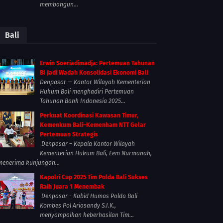
membangun...
Bali
Erwin Soeriadimadja: Pertemuan Tahunan
BI Jadi Wadah Konsolidasi Ekonomi Bali
Denpasar — Kantor Wilayah Kementerian
Hukum Bali menghadiri Pertemuan
Tahunan Bank Indonesia 2025...
Perkuat Koordinasi Kawasan Timur,
Kemenkum Bali–Kemenham NTT Gelar
Pertemuan Strategis
Denpasar – Kepala Kantor Wilayah
Kementerian Hukum Bali, Eem Nurmanah,
menerima kunjungan...
Kapolri Cup 2025 Tim Polda Bali Sukses
Raih Juara 1 Menembak
Denpasar - Kabid Humas Polda Bali
Kombes Pol Ariasandy S.I.K.,
menyampaikan keberhasilan Tim...