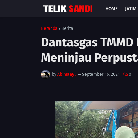
HOME
JATIM 
Beranda
Berita
Dantasgas TMMD 
Meninjau Perpust
by
Abimanyu
—
September 16, 2021
0