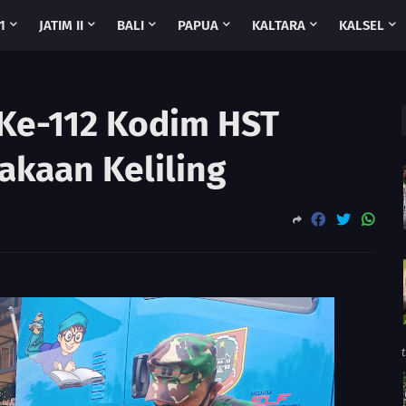
1
JATIM II
BALI
PAPUA
KALTARA
KALSEL
Ke-112 Kodim HST
akaan Keliling
t