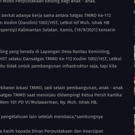
n Mobil Perpustakaan keliling bagi anak - anak.
t berkat adanya kerja sama antara Satgas TMMD Ke-112
Kodim (Dandim) 1002/HST, Letkol Inf Muh. Ishak HB
persip) Kalimantan Selatan. Kamis, (16/9/2021) kemarin
ling yang berada di Lapangan Desa Rantau Keminting,
ST selaku Dansatgas TMMD Ke-112 Kodim 1002/HST, Letkol
u tidak untuk pembangunan infrastruktur saja, tapi kita
.
kitaran lokasi TMMD, Jadi selain pembangunan, anak - anak
atgas TMMD saat meninjau didampingi Ketua Persit Kartika
 Rem 101 PD VI/Mulawarman, Ny. Muh. Ishak HB.
n pengetahuan lain setelah membaca,"sambungnya
ma kasih kepada Dinas Perpustakaan dan Kearsipan