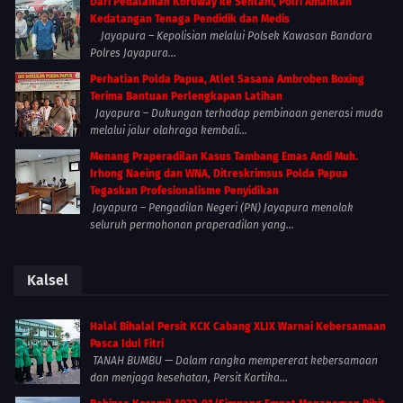
Dari Pedalaman Koroway ke Sentani, Polri Amankan
Kedatangan Tenaga Pendidik dan Medis
Jayapura – Kepolisian melalui Polsek Kawasan Bandara
Polres Jayapura...
Perhatian Polda Papua, Atlet Sasana Ambroben Boxing
Terima Bantuan Perlengkapan Latihan
Jayapura – Dukungan terhadap pembinaan generasi muda
melalui jalur olahraga kembali...
Menang Praperadilan Kasus Tambang Emas Andi Muh.
Irhong Naeing dan WNA, Ditreskrimsus Polda Papua
Tegaskan Profesionalisme Penyidikan
Jayapura – Pengadilan Negeri (PN) Jayapura menolak
seluruh permohonan praperadilan yang...
Kalsel
Halal Bihalal Persit KCK Cabang XLIX Warnai Kebersamaan
Pasca Idul Fitri
TANAH BUMBU — Dalam rangka mempererat kebersamaan
dan menjaga kesehatan, Persit Kartika...