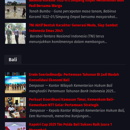
Babinsa Koramil 1022-01/Simpang Empat Menanaman Bibit
Padi Bersama Warga
Tanah Bumbu - Guna percepatan masa tanam, Babinsa
Koramil 1022-01/Simpang Empat bersama masyarakat...
TNI Aktif Bentuk Karakter Generasi Muda, Siap Sambut
Indonesia Emas 2045
Barabai-Tentara Nasional Indonesia (TNI) terus
menunjukkan komitmennya dalam membangun...
Bali
Erwin Soeriadimadja: Pertemuan Tahunan BI Jadi Wadah
Konsolidasi Ekonomi Bali
Denpasar — Kantor Wilayah Kementerian Hukum Bali
menghadiri Pertemuan Tahunan Bank Indonesia 2025...
Perkuat Koordinasi Kawasan Timur, Kemenkum Bali–
Kemenham NTT Gelar Pertemuan Strategis
Denpasar – Kepala Kantor Wilayah Kementerian Hukum Bali,
Eem Nurmanah, menerima kunjungan...
Kapolri Cup 2025 Tim Polda Bali Sukses Raih Juara 1
Menembak