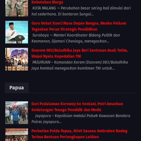
Kebutuhan Warga
KOTA MALANG — Perubahan besar sering kali dimulai dari
hal sederhana. Di bantaran Sungai...
Guru Hebat Kunci Masa Depan Bangsa, Menko Polkam
Tegaskan Peran Strategis Pendidikan
Surabaya — Menteri Koordinator Bidang Politik dan
Keamanan, Djamari Chaniago, menegaskan...
Danrem 083/Baladhika Jaya Beri Santunan Anak Yatim,
Wujud Nyata Kepedulian TNI
PASURUAN – Komandan Korem (Danrem) 083/Baladhika
Jaya kembali menegaskan komitmen TNI untuk...
Papua
Dari Pedalaman Koroway ke Sentani, Polri Amankan
Kedatangan Tenaga Pendidik dan Medis
Jayapura – Kepolisian melalui Polsek Kawasan Bandara
Polres Jayapura...
Perhatian Polda Papua, Atlet Sasana Ambroben Boxing
Terima Bantuan Perlengkapan Latihan