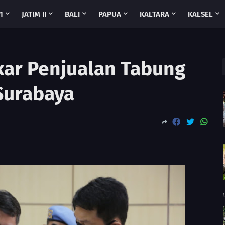
1
JATIM II
BALI
PAPUA
KALTARA
KALSEL
kar Penjualan Tabung
Surabaya
t