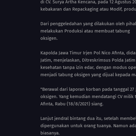
di CV. Surya Artha Kencana, pada 12 Agustus 
kebakaran dan Repackaging atau Modif, prod
Dari penggeledahan yang dilakukan oleh pihak
melakukan Produksi atau membuat tabung
oksigen.
Kapolda Jawa Timur Irjen Pol Nico Afinta, di
Jatim, menjelaskan, Ditreskrimsus Polda Jat
kesehatan tanpa izin edar, dengan modus ope
menjadi tabung oksigen yang dijual kepada ma
"Berawal dari laporan korban pada tanggal 2
oksigen. Yang kemudian mendatangi CV milik te
Afinta, Rabu (18/8/2021) siang.
Lanjut jendral bintang dua itu, setelah membe
dipergunakan untuk orang tuanya. Namun ada
biasanya.