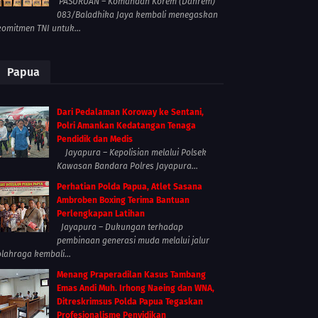
PASURUAN – Komandan Korem (Danrem)
083/Baladhika Jaya kembali menegaskan
komitmen TNI untuk...
Papua
Dari Pedalaman Koroway ke Sentani,
Polri Amankan Kedatangan Tenaga
Pendidik dan Medis
Jayapura – Kepolisian melalui Polsek
Kawasan Bandara Polres Jayapura...
Perhatian Polda Papua, Atlet Sasana
Ambroben Boxing Terima Bantuan
Perlengkapan Latihan
Jayapura – Dukungan terhadap
pembinaan generasi muda melalui jalur
olahraga kembali...
Menang Praperadilan Kasus Tambang
Emas Andi Muh. Irhong Naeing dan WNA,
Ditreskrimsus Polda Papua Tegaskan
Profesionalisme Penyidikan