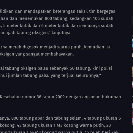
idikan dan mendapatkan keterangan saksi, tim bergegas
ahan dan menemukan 800 tabung, sedangkan 106 sudah
bik, 5 meter kubik dan 6 meter kubik dan semuanya sudah
 menjadi tabung oksigen," lanjutnya.
rna merah digosok menjadi warna putih, kemudian isi
i oksigen yang sangat membahayakan.
l tabung oksigen palsu sebanyak 50 tabung, kini polisi
i jumlah tabung palsu yang terjual seluruhnya,"
U Kesehatan nomor 36 tahun 2009 dengan ancaman hukuman
anya, 800 tabung apar dan tabung selam, 4 tabung ukuran 6
 kosong, 43 tabung ukuran 1 M3 kosong warna putih, 20
bung ukuran 1 ½ M3 kosong warna putih, 15 buah besi kaki