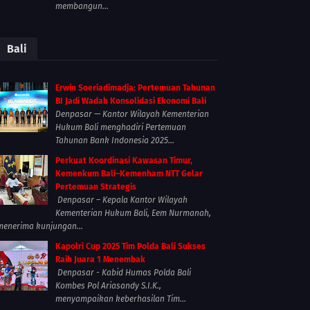
membangun...
Bali
Erwin Soeriadimadja: Pertemuan Tahunan
BI Jadi Wadah Konsolidasi Ekonomi Bali
Denpasar — Kantor Wilayah Kementerian
Hukum Bali menghadiri Pertemuan
Tahunan Bank Indonesia 2025...
Perkuat Koordinasi Kawasan Timur,
Kemenkum Bali–Kemenham NTT Gelar
Pertemuan Strategis
Denpasar – Kepala Kantor Wilayah
Kementerian Hukum Bali, Eem Nurmanah,
menerima kunjungan...
Kapolri Cup 2025 Tim Polda Bali Sukses
Raih Juara 1 Menembak
Denpasar - Kabid Humas Polda Bali
Kombes Pol Ariasandy S.I.K.,
menyampaikan keberhasilan Tim...