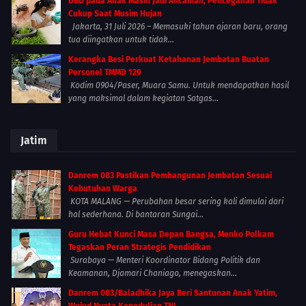
DBD pada Anak Masih Jadi Ancaman, Pencegahan Tidak
Cukup Saat Musim Hujan
Jakarta, 31 Juli 2026 – Memasuki tahun ajaran baru, orang
tua diingatkan untuk tidak...
Kerangka Besi Perkuat Ketahanan Jembatan Buatan
Personel TMMD 129
Kodim 0904/Paser, Muara Samu. Untuk mendapatkan hasil
yang maksimal dalam kegiatan Satgas...
Jatim
Danrem 083 Pastikan Pembangunan Jembatan Sesuai
Kebutuhan Warga
KOTA MALANG — Perubahan besar sering kali dimulai dari
hal sederhana. Di bantaran Sungai...
Guru Hebat Kunci Masa Depan Bangsa, Menko Polkam
Tegaskan Peran Strategis Pendidikan
Surabaya — Menteri Koordinator Bidang Politik dan
Keamanan, Djamari Chaniago, menegaskan...
Danrem 083/Baladhika Jaya Beri Santunan Anak Yatim,
Wujud Nyata Kepedulian TNI