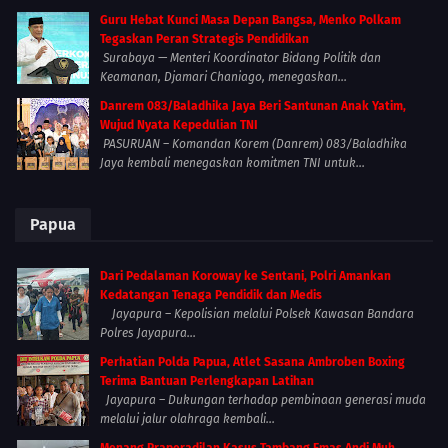
Guru Hebat Kunci Masa Depan Bangsa, Menko Polkam
Tegaskan Peran Strategis Pendidikan
Surabaya — Menteri Koordinator Bidang Politik dan
Keamanan, Djamari Chaniago, menegaskan...
Danrem 083/Baladhika Jaya Beri Santunan Anak Yatim,
Wujud Nyata Kepedulian TNI
PASURUAN – Komandan Korem (Danrem) 083/Baladhika
Jaya kembali menegaskan komitmen TNI untuk...
Papua
Dari Pedalaman Koroway ke Sentani, Polri Amankan
Kedatangan Tenaga Pendidik dan Medis
Jayapura – Kepolisian melalui Polsek Kawasan Bandara
Polres Jayapura...
Perhatian Polda Papua, Atlet Sasana Ambroben Boxing
Terima Bantuan Perlengkapan Latihan
Jayapura – Dukungan terhadap pembinaan generasi muda
melalui jalur olahraga kembali...
Menang Praperadilan Kasus Tambang Emas Andi Muh.