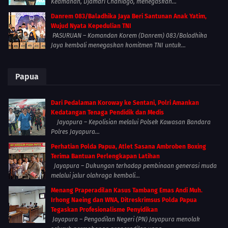
Keamanan, Djamari Chaniago, menegaskan...
Danrem 083/Baladhika Jaya Beri Santunan Anak Yatim,
Wujud Nyata Kepedulian TNI
PASURUAN – Komandan Korem (Danrem) 083/Baladhika
Jaya kembali menegaskan komitmen TNI untuk...
Papua
Dari Pedalaman Koroway ke Sentani, Polri Amankan
Kedatangan Tenaga Pendidik dan Medis
Jayapura – Kepolisian melalui Polsek Kawasan Bandara
Polres Jayapura...
Perhatian Polda Papua, Atlet Sasana Ambroben Boxing
Terima Bantuan Perlengkapan Latihan
Jayapura – Dukungan terhadap pembinaan generasi muda
melalui jalur olahraga kembali...
Menang Praperadilan Kasus Tambang Emas Andi Muh.
Irhong Naeing dan WNA, Ditreskrimsus Polda Papua
Tegaskan Profesionalisme Penyidikan
Jayapura – Pengadilan Negeri (PN) Jayapura menolak