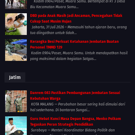
Kodim 0904/Paser, Muara Samu. Bertempat di RT 3 Desa
Biu Kecamatan Muara Samu...
DBD pada Anak Masih Jadi Ancaman, Pencegahan Tidak
Cukup Saat Musim Hujan
Jakarta, 31 Juli 2026 – Memasuki tahun ajaran baru, orang
tua diingatkan untuk tidak...
Kerangka Besi Perkuat Ketahanan Jembatan Buatan
Personel TMMD 129
Kodim 0904/Paser, Muara Samu. Untuk mendapatkan hasil
yang maksimal dalam kegiatan Satgas...
Jatim
Danrem 083 Pastikan Pembangunan Jembatan Sesuai
Kebutuhan Warga
KOTA MALANG — Perubahan besar sering kali dimulai dari
hal sederhana. Di bantaran Sungai...
Guru Hebat Kunci Masa Depan Bangsa, Menko Polkam
Tegaskan Peran Strategis Pendidikan
Surabaya — Menteri Koordinator Bidang Politik dan