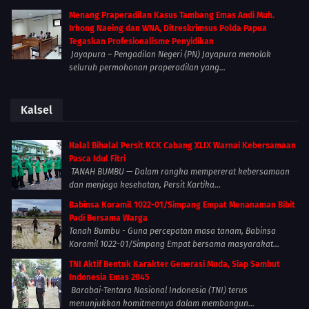
Menang Praperadilan Kasus Tambang Emas Andi Muh.
Irhong Naeing dan WNA, Ditreskrimsus Polda Papua
Tegaskan Profesionalisme Penyidikan
Jayapura – Pengadilan Negeri (PN) Jayapura menolak
seluruh permohonan praperadilan yang...
Kalsel
Halal Bihalal Persit KCK Cabang XLIX Warnai Kebersamaan
Pasca Idul Fitri
TANAH BUMBU — Dalam rangka mempererat kebersamaan
dan menjaga kesehatan, Persit Kartika...
Babinsa Koramil 1022-01/Simpang Empat Menanaman Bibit
Padi Bersama Warga
Tanah Bumbu - Guna percepatan masa tanam, Babinsa
Koramil 1022-01/Simpang Empat bersama masyarakat...
TNI Aktif Bentuk Karakter Generasi Muda, Siap Sambut
Indonesia Emas 2045
Barabai-Tentara Nasional Indonesia (TNI) terus
menunjukkan komitmennya dalam membangun...