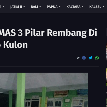
1
JATIM II
BALI
PAPUA
KALTARA
KALSEL
MAS 3 Pilar Rembang Di
 Kulon
t