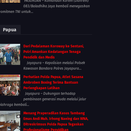
PASURUAN – Komandan Korem (Danrem)
083/Baladhika Jaya kembali menegaskan
komitmen TNI untuk...
Papua
Dari Pedalaman Koroway ke Sentani,
Polri Amankan Kedatangan Tenaga
Pendidik dan Medis
Jayapura – Kepolisian melalui Polsek
Kawasan Bandara Polres Jayapura...
Perhatian Polda Papua, Atlet Sasana
Ambroben Boxing Terima Bantuan
Perlengkapan Latihan
Jayapura – Dukungan terhadap
pembinaan generasi muda melalui jalur
olahraga kembali...
Menang Praperadilan Kasus Tambang
Emas Andi Muh. Irhong Naeing dan WNA,
Ditreskrimsus Polda Papua Tegaskan
Profesionalisme Penyidikan