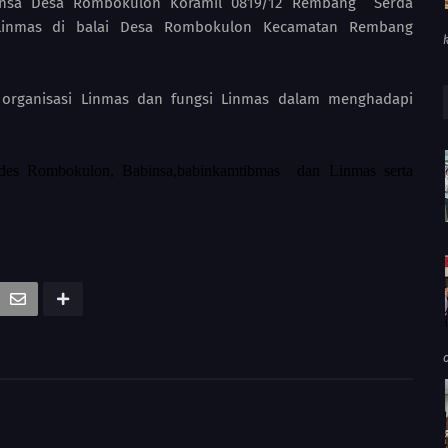
nsa Desa Rombokulon Koramil 0819/12 Rembang Serda
 linmas di balai Desa Rombokulon Kecamatan Rembang
organisasi Linmas dan fungsi Linmas dalam menghadapi
ades Rombokulon, Babinsa,babinkamtibmas dan Linmas serta