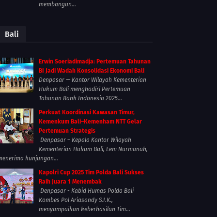
membangun...
Bali
Erwin Soeriadimadja: Pertemuan Tahunan
BI Jadi Wadah Konsolidasi Ekonomi Bali
Denpasar — Kantor Wilayah Kementerian
Hukum Bali menghadiri Pertemuan
Tahunan Bank Indonesia 2025...
Perkuat Koordinasi Kawasan Timur,
Kemenkum Bali–Kemenham NTT Gelar
Pertemuan Strategis
Denpasar – Kepala Kantor Wilayah
Kementerian Hukum Bali, Eem Nurmanah,
menerima kunjungan...
Kapolri Cup 2025 Tim Polda Bali Sukses
Raih Juara 1 Menembak
Denpasar - Kabid Humas Polda Bali
Kombes Pol Ariasandy S.I.K.,
menyampaikan keberhasilan Tim...