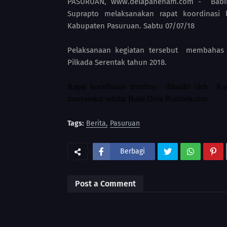
PASURUAN, www.delapanenam.com - Babi
Suprapto melaksanakan rapat koordinasi
Kabupaten Pasuruan. Sabtu 07/07/18
Pelaksanaan kegiatan tersebut membahas 
Pilkada Serentak tahun 2018.
Rapat koordiniasi tersebuy dihadiri oleh K
masyarakat sekitar Balai Desa Rombokulon.
Tags:
Berita
Pasuruan
Berbagi
Post a Comment